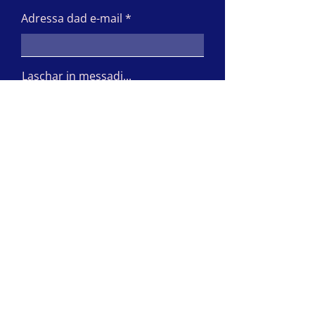
Adressa dad e-mail
Laschar in messadi...
Absenden
La Culturella
7180 Disentis/Mustér
info@culturella.ch
Impressum Protecziun da datas
CGF